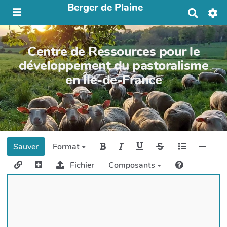
Berger de Plaine
R
e
c
h
Centre de Ressources pour le
e
r
développement du pastoralisme
c
en Île-de-France
h
e
r
Sauver
Format
Fichier
Composants