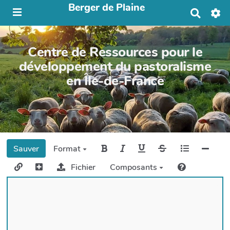
Berger de Plaine
R
e
c
h
Centre de Ressources pour le
e
r
développement du pastoralisme
c
en Île-de-France
h
e
r
Sauver
Format
Fichier
Composants