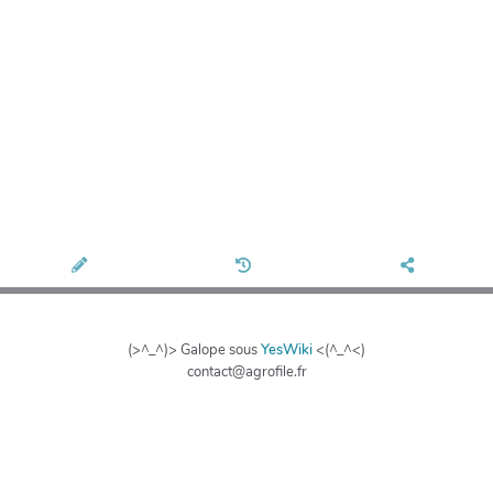
(>^_^)> Galope sous
YesWiki
<(^_^<)
contact@agrofile.fr