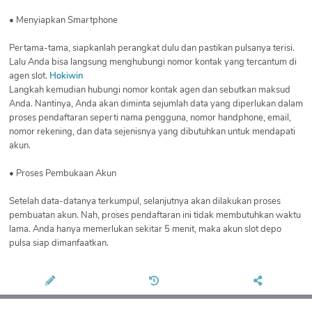
• Menyiapkan Smartphone
Pertama-tama, siapkanlah perangkat dulu dan pastikan pulsanya terisi.
Lalu Anda bisa langsung menghubungi nomor kontak yang tercantum di
agen slot.
Hokiwin
Langkah kemudian hubungi nomor kontak agen dan sebutkan maksud
Anda. Nantinya, Anda akan diminta sejumlah data yang diperlukan dalam
proses pendaftaran seperti nama pengguna, nomor handphone, email,
nomor rekening, dan data sejenisnya yang dibutuhkan untuk mendapati
akun.
• Proses Pembukaan Akun
Setelah data-datanya terkumpul, selanjutnya akan dilakukan proses
pembuatan akun. Nah, proses pendaftaran ini tidak membutuhkan waktu
lama. Anda hanya memerlukan sekitar 5 menit, maka akun slot depo
pulsa siap dimanfaatkan.