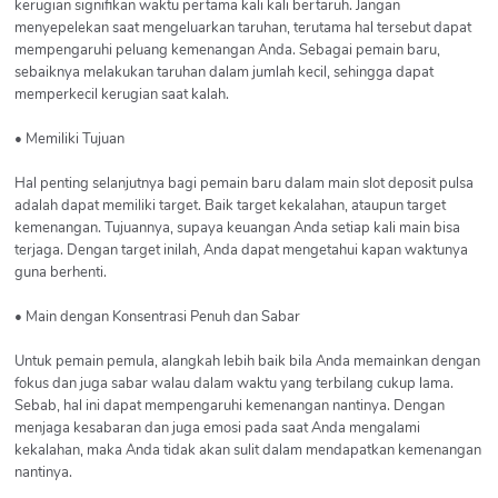
kerugian signifikan waktu pertama kali kali bertaruh. Jangan
menyepelekan saat mengeluarkan taruhan, terutama hal tersebut dapat
mempengaruhi peluang kemenangan Anda. Sebagai pemain baru,
sebaiknya melakukan taruhan dalam jumlah kecil, sehingga dapat
memperkecil kerugian saat kalah.
• Memiliki Tujuan
Hal penting selanjutnya bagi pemain baru dalam main slot deposit pulsa
adalah dapat memiliki target. Baik target kekalahan, ataupun target
kemenangan. Tujuannya, supaya keuangan Anda setiap kali main bisa
terjaga. Dengan target inilah, Anda dapat mengetahui kapan waktunya
guna berhenti.
• Main dengan Konsentrasi Penuh dan Sabar
Untuk pemain pemula, alangkah lebih baik bila Anda memainkan dengan
fokus dan juga sabar walau dalam waktu yang terbilang cukup lama.
Sebab, hal ini dapat mempengaruhi kemenangan nantinya. Dengan
menjaga kesabaran dan juga emosi pada saat Anda mengalami
kekalahan, maka Anda tidak akan sulit dalam mendapatkan kemenangan
nantinya.