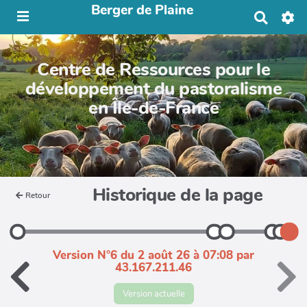
Berger de Plaine
R
e
c
h
Centre de Ressources pour le
e
r
développement du pastoralisme
c
en Île-de-France
h
e
r
Historique de la page
Retour
Version N°6 du 2 août 26 à 07:08 par
43.167.211.46
Version actuelle