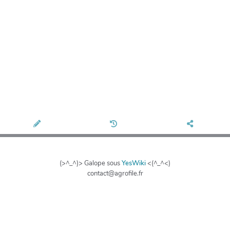
(>^_^)> Galope sous
YesWiki
<(^_^<)
contact@agrofile.fr