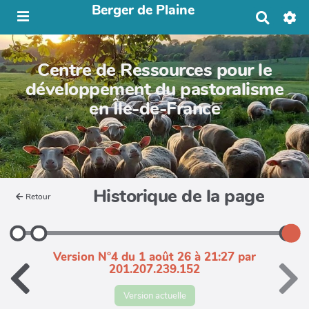
Berger de Plaine
R
e
c
h
Centre de Ressources pour le
e
r
développement du pastoralisme
c
en Île-de-France
h
e
r
Historique de la page
Retour
Version N°4 du 1 août 26 à 21:27 par
201.207.239.152
Version actuelle