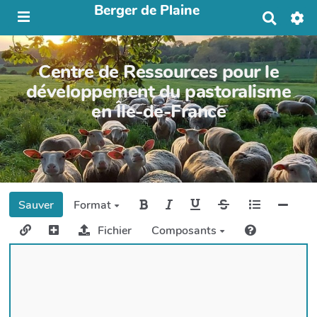
Berger de Plaine
R
e
c
h
Centre de Ressources pour le
e
r
développement du pastoralisme
c
en Île-de-France
h
e
r
Sauver
Format
Fichier
Composants