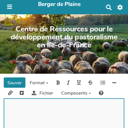
Berger de Plaine
R
e
c
h
Centre de Ressources pour le
e
r
développement du pastoralisme
c
en Île-de-France
h
e
r
Sauver
Format
Fichier
Composants