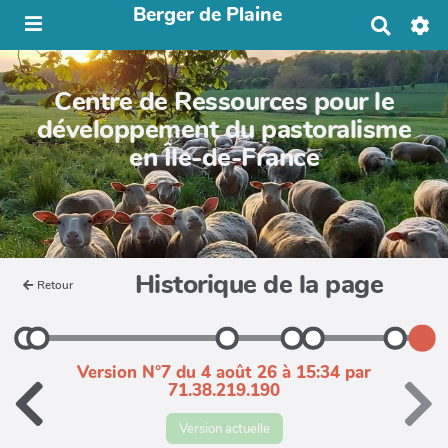
Berger de Plaine
R
e
c
h
Centre de Ressources pour le
e
r
développement du pastoralisme
c
en Île-de-France
h
e
r
Historique de la page
Retour
Version N°7 du 4 août 26 à 15:34 par
71.38.219.190
Version actuelle