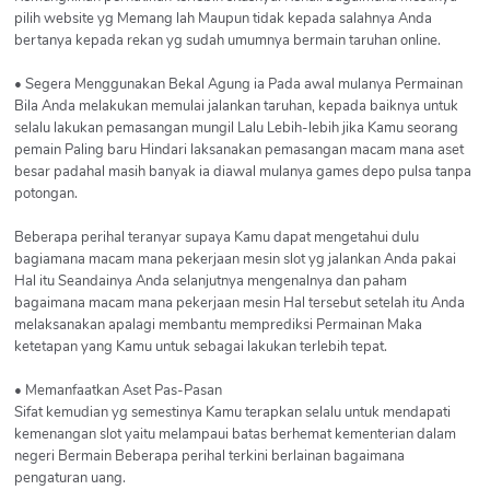
pilih website yg Memang lah Maupun tidak kepada salahnya Anda
bertanya kepada rekan yg sudah umumnya bermain taruhan online.
• Segera Menggunakan Bekal Agung ia Pada awal mulanya Permainan
Bila Anda melakukan memulai jalankan taruhan, kepada baiknya untuk
selalu lakukan pemasangan mungil Lalu Lebih-lebih jika Kamu seorang
pemain Paling baru Hindari laksanakan pemasangan macam mana aset
besar padahal masih banyak ia diawal mulanya games depo pulsa tanpa
potongan.
Beberapa perihal teranyar supaya Kamu dapat mengetahui dulu
bagiamana macam mana pekerjaan mesin slot yg jalankan Anda pakai
Hal itu Seandainya Anda selanjutnya mengenalnya dan paham
bagaimana macam mana pekerjaan mesin Hal tersebut setelah itu Anda
melaksanakan apalagi membantu memprediksi Permainan Maka
ketetapan yang Kamu untuk sebagai lakukan terlebih tepat.
• Memanfaatkan Aset Pas-Pasan
Sifat kemudian yg semestinya Kamu terapkan selalu untuk mendapati
kemenangan slot yaitu melampaui batas berhemat kementerian dalam
negeri Bermain Beberapa perihal terkini berlainan bagaimana
pengaturan uang.