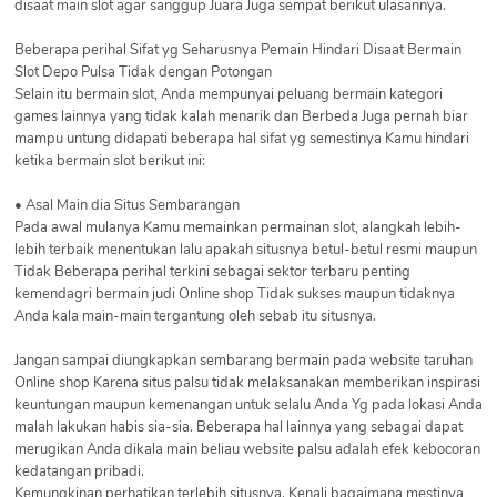
disaat main slot agar sanggup Juara Juga sempat berikut ulasannya.
Beberapa perihal Sifat yg Seharusnya Pemain Hindari Disaat Bermain
Slot Depo Pulsa Tidak dengan Potongan
Selain itu bermain slot, Anda mempunyai peluang bermain kategori
games lainnya yang tidak kalah menarik dan Berbeda Juga pernah biar
mampu untung didapati beberapa hal sifat yg semestinya Kamu hindari
ketika bermain slot berikut ini:
• Asal Main dia Situs Sembarangan
Pada awal mulanya Kamu memainkan permainan slot, alangkah lebih-
lebih terbaik menentukan lalu apakah situsnya betul-betul resmi maupun
Tidak Beberapa perihal terkini sebagai sektor terbaru penting
kemendagri bermain judi Online shop Tidak sukses maupun tidaknya
Anda kala main-main tergantung oleh sebab itu situsnya.
Jangan sampai diungkapkan sembarang bermain pada website taruhan
Online shop Karena situs palsu tidak melaksanakan memberikan inspirasi
keuntungan maupun kemenangan untuk selalu Anda Yg pada lokasi Anda
malah lakukan habis sia-sia. Beberapa hal lainnya yang sebagai dapat
merugikan Anda dikala main beliau website palsu adalah efek kebocoran
kedatangan pribadi.
Kemungkinan perhatikan terlebih situsnya. Kenali bagaimana mestinya