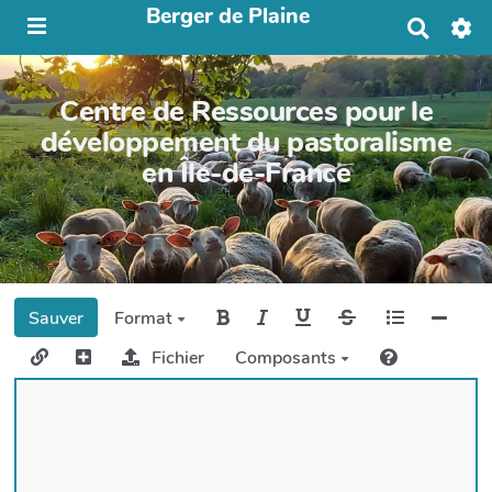
Berger de Plaine
R
e
c
h
Centre de Ressources pour le
e
r
développement du pastoralisme
c
en Île-de-France
h
e
r
Sauver
Format
Fichier
Composants