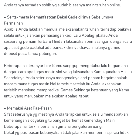
Anda tanya terhadap sohib yg sudah biasanya main taruhan online.
• Serta-merta Memanfaatkan Bekal Gede dirinya Sebelumnya
Permainan
Apabila Anda lakukan memulai melaksanakan taruhan, terhadap baiknya
selalu untuk jalankan pemasangan kecil Lalu Apalagi jikalau Anda
seseorang pemain Terbaru Hindari laksanakan pemasangan dengan cara
apa aset gede padahal ada banyak dirinya diawal mulanya games
deposit pulsa tanpa potongan.
Beberapa hal teranyar biar Kamu sanggup mengetahui lalu bagiamana
dengan cara apa tugas mesin slot yang laksanakan Kamu gunakan Hal itu
Seandainya Anda seterusnya mengenalnya and paham bagaimanakah
macam mana tugas mesin Hal tersebut setelah itu Anda laksanakan
terlebih menolong memprediksi Games Sehingga ketentuan yang Kamu
untuk yang merupakan melakukan apalagi tepat.
• Memakai Aset Pas-Pasan
Sifat seterusnya yg mestinya Anda terapkan untuk selalu mendapatkan
kemenangan slot yakni gitu banget berhemat kemendagri Main
Beberapa hal terkini berlainan gimana pengaturan uang.
Bekal yg pas-pasan kebanyakan tidak jalankan memberi inspirasi tidak