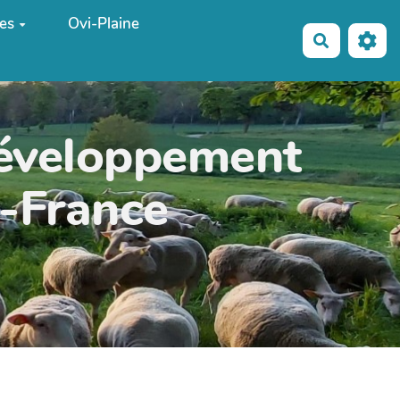
es
Ovi-Plaine
Recherche
développement
e-France