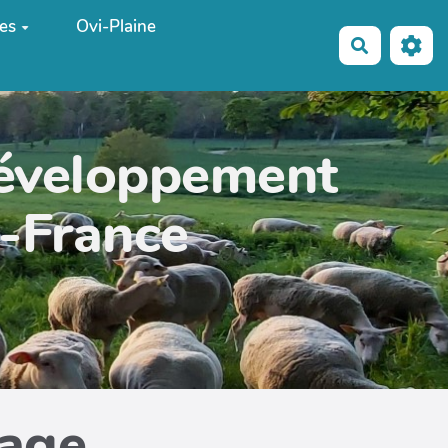
es
Ovi-Plaine
Recherche
développement
e-France
page