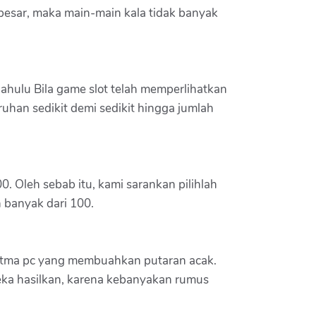
h besar, maka main-main kala tidak banyak
 Dahulu Bila game slot telah memperlihatkan
an sedikit demi sedikit hingga jumlah
0. Oleh sebab itu, kami sarankan pilihlah
h banyak dari 100.
goritma pc yang membuahkan putaran acak.
ka hasilkan, karena kebanyakan rumus