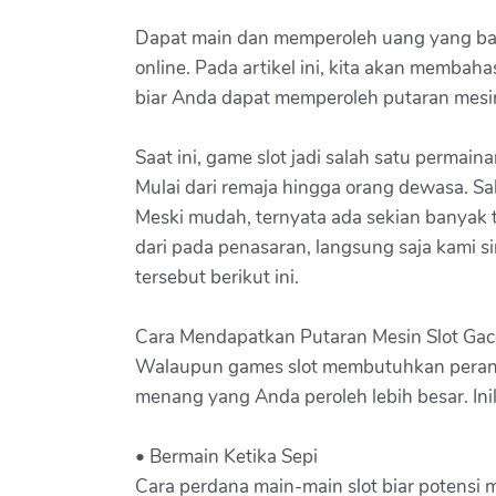
Dapat main dan memperoleh uang yang bany
online. Pada artikel ini, kita akan membah
biar Anda dapat memperoleh putaran mesin 
Saat ini, game slot jadi salah satu permai
Mulai dari remaja hingga orang dewasa. Sa
Meski mudah, ternyata ada sekian banyak 
dari pada penasaran, langsung saja kami 
tersebut berikut ini.
Cara Mendapatkan Putaran Mesin Slot Gac
Walaupun games slot membutuhkan peran k
menang yang Anda peroleh lebih besar. Ini
• Bermain Ketika Sepi
Cara perdana main-main slot biar potensi