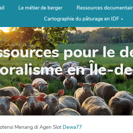
il
Le métier de berger
Ressources documentair
Cartographie du pâturage en IDF
ssources pour le 
oralisme en Île-d
otensi Menang di Agen Slot
Dewa77