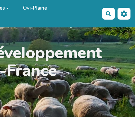
es
Ovi-Plaine
Recherche
développement
e-France