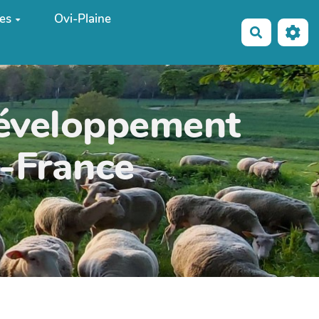
es
Ovi-Plaine
Recherche
développement
e-France