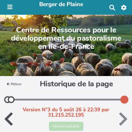
Berger de Plaine
R
e
c
h
Centre de Ressources pour le
e
r
développement du pastoralisme
c
en Île-de-France
h
e
r
Historique de la page
Retour
Version N°3 du 5 août 26 à 22:39 par
31.215.252.195
Version actuelle