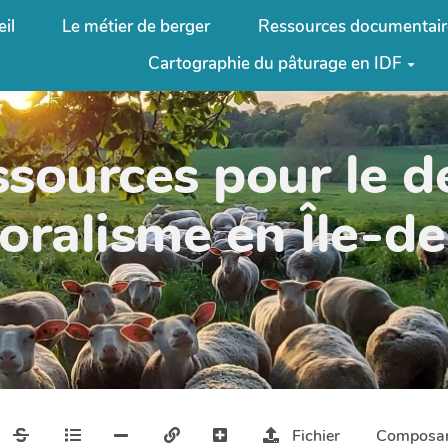
il
Le métier de berger
Ressources documentair
Cartographie du pâturage en IDF
ssources pour le 
oralisme en Île-d
Fichier
Composa