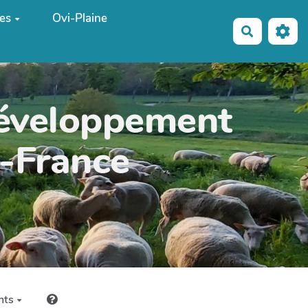
es
Ovi-Plaine
Recherche
développement
e-France
nts