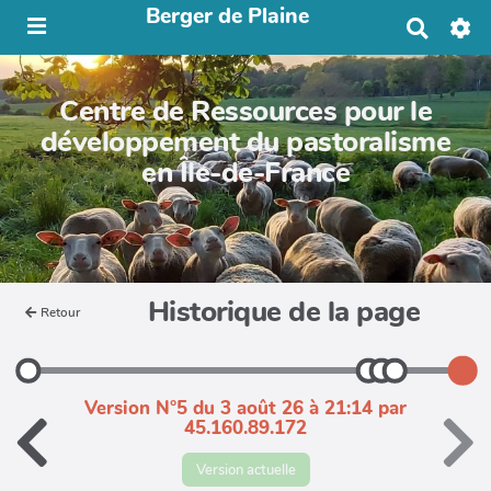
Berger de Plaine
R
e
c
h
Centre de Ressources pour le
e
r
développement du pastoralisme
c
en Île-de-France
h
e
r
Historique de la page
Retour
Version N°5 du 3 août 26 à 21:14 par
45.160.89.172
Version actuelle