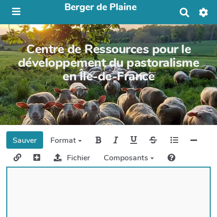
Berger de Plaine
R
e
c
h
Centre de Ressources pour le
e
r
développement du pastoralisme
c
en Île-de-France
h
e
r
Sauver
Format
Fichier
Composants