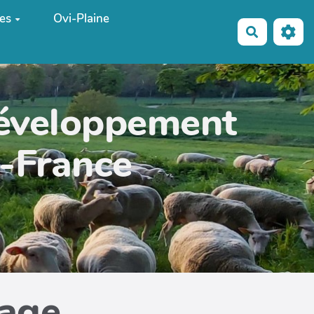
es
Ovi-Plaine
Recherche
développement
e-France
page