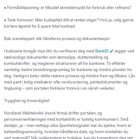
• Formålstilpasning: er tilbudet skreddersydd for forbruk eller refinans?
• Tenk fremover: tåler budsjettet ditt at renten stiger? Hvis ja, velg gjerne
kortere løpetid for å spare total kostnad.
Bak sceneteppet: slik håndteres prosess og dokumentasjon
I kulissene foregår mye likt: du verifiserer deg med
BankID
, legger ved
nødvendige dokumenter som lønnsslipp, skattemelding og
kontoutskrifter, og megleren strukturerer alt for bankene. To effekter
samtidig: bedre beslutningsgrunnlag for bankene og mindre plunder for
deg. Vanligvis betyr dette raskere prosess og mindre frem og tilbake. Lån
med pant i bolig innebærer ofte verdivurdering, pantedokumenter og
tinglysing – som portalen forklarer trinnvis i sin sikret-veileder.
Trygghet og troverdighet
Nordland Webteknikk (norsk firma) drifter portalen, og
personvernerklæringen med kontaktinfo er tydelig kommunisert. Små
detaljer, ja – men nettopp slike åpenhetssignaler bør du sjekke: hvem er
behandlingsansvarlig, hvordan håndteres data, og hvem kontakter du
ved spørsmål? Når spillereglene er tydelige, kan du konsentrere deg om