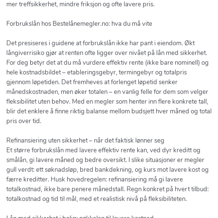
mer treffsikkerhet, mindre friksjon og ofte lavere pris.
Forbrukslån hos Bestelånemegler.no: hva du må vite
Det presiseres i guidene at forbrukslån ikke har pant i eiendom. Økt
långiverrisiko gjør at renten ofte ligger over nivået på lån med sikkerhet.
For deg betyr det at du må vurdere effektiv rente (ikke bare nominell) og
hele kostnadsbildet – etableringsgebyr, termingebyr og totalpris
gjennom løpetiden. Det fremheves at forlenget løpetid senker
månedskostnaden, men øker totalen – en vanlig felle for dem som velger
fleksibilitet uten behov. Med en megler som henter inn flere konkrete tall,
blir det enklere å finne riktig balanse mellom budsjett hver måned og total
pris over tid.
Refinansiering uten sikkerhet – når det faktisk lønner seg
Et større forbrukslån med lavere effektiv rente kan, ved dyr kreditt og
smålån, gi lavere måned og bedre oversikt. I slike situasjoner er megler
gull verdt: ett søknadsløp, bred bankdekning, og kurs mot lavere kost og
færre kreditter. Husk hovedregelen: refinansiering må gi lavere
totalkostnad, ikke bare penere månedstall. Regn konkret på hvert tilbud:
totalkostnad og tid til mål, med et realistisk nivå på fleksibiliteten.