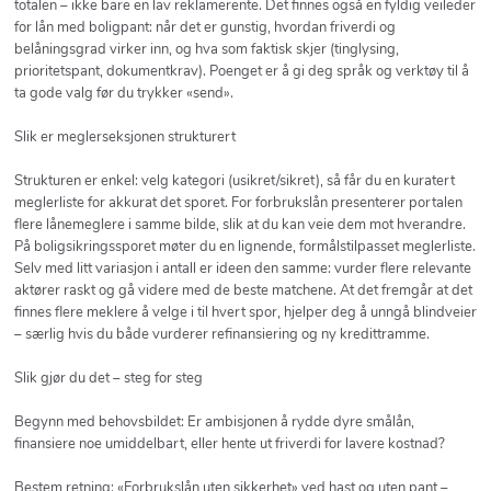
totalen – ikke bare en lav reklamerente. Det finnes også en fyldig veileder
for lån med boligpant: når det er gunstig, hvordan friverdi og
belåningsgrad virker inn, og hva som faktisk skjer (tinglysing,
prioritetspant, dokumentkrav). Poenget er å gi deg språk og verktøy til å
ta gode valg før du trykker «send».
Slik er meglerseksjonen strukturert
Strukturen er enkel: velg kategori (usikret/sikret), så får du en kuratert
meglerliste for akkurat det sporet. For forbrukslån presenterer portalen
flere lånemeglere i samme bilde, slik at du kan veie dem mot hverandre.
På boligsikringssporet møter du en lignende, formålstilpasset meglerliste.
Selv med litt variasjon i antall er ideen den samme: vurder flere relevante
aktører raskt og gå videre med de beste matchene. At det fremgår at det
finnes flere meklere å velge i til hvert spor, hjelper deg å unngå blindveier
– særlig hvis du både vurderer refinansiering og ny kredittramme.
Slik gjør du det – steg for steg
Begynn med behovsbildet: Er ambisjonen å rydde dyre smålån,
finansiere noe umiddelbart, eller hente ut friverdi for lavere kostnad?
Bestem retning: «Forbrukslån uten sikkerhet» ved hast og uten pant –