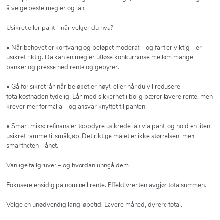
å velge beste megler og lån.
Usikret eller pant – når velger du hva?
• Når behovet er kortvarig og beløpet moderat – og fart er viktig – er
usikret riktig. Da kan en megler utløse konkurranse mellom mange
banker og presse ned rente og gebyrer.
• Gå for sikret lån når beløpet er høyt, eller når du vil redusere
totalkostnaden tydelig. Lån med sikkerhet i bolig bærer lavere rente, men
krever mer formalia – og ansvar knyttet til panten.
• Smart miks: refinansier toppdyre usikrede lån via pant, og hold en liten
usikret ramme til småkjøp. Det riktige målet er ikke størrelsen, men
smartheten i lånet.
Vanlige fallgruver – og hvordan unngå dem
Fokusere ensidig på nominell rente. Effektivrenten avgjør totalsummen.
Velge en unødvendig lang løpetid. Lavere måned, dyrere total.