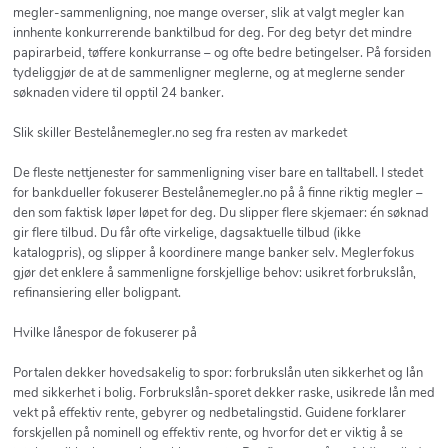
megler-sammenligning, noe mange overser, slik at valgt megler kan
innhente konkurrerende banktilbud for deg. For deg betyr det mindre
papirarbeid, tøffere konkurranse – og ofte bedre betingelser. På forsiden
tydeliggjør de at de sammenligner meglerne, og at meglerne sender
søknaden videre til opptil 24 banker.
Slik skiller Bestelånemegler.no seg fra resten av markedet
De fleste nettjenester for sammenligning viser bare en talltabell. I stedet
for bankdueller fokuserer Bestelånemegler.no på å finne riktig megler –
den som faktisk løper løpet for deg. Du slipper flere skjemaer: én søknad
gir flere tilbud. Du får ofte virkelige, dagsaktuelle tilbud (ikke
katalogpris), og slipper å koordinere mange banker selv. Meglerfokus
gjør det enklere å sammenligne forskjellige behov: usikret forbrukslån,
refinansiering eller boligpant.
Hvilke lånespor de fokuserer på
Portalen dekker hovedsakelig to spor: forbrukslån uten sikkerhet og lån
med sikkerhet i bolig. Forbrukslån-sporet dekker raske, usikrede lån med
vekt på effektiv rente, gebyrer og nedbetalingstid. Guidene forklarer
forskjellen på nominell og effektiv rente, og hvorfor det er viktig å se