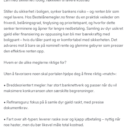
Lån med sikkerhet i bolig: nøkkelen til lavere kostnad
Stiller du sikkerhet i boligen, synker bankens risiko – og renten blir som
regel lavere. Hos Bestelånemegler.no finner du en praktisk veileder om
friverdi, belåningsgrad, tinglysing og prioritetspant, og hvorfor dette
senker terminene og åpner for lengre nedbetaling. Samling av dyr usikret
gjeld eller finansiering av oppussing kan bli mer bærekraftig med
boligpant – hvis du tåler pant og er komfortabel med sikkerheten. Det
advares mot å bare se på nominell rente og glemme gebyrer som presser
den effektive renten opp.
Hvem er de ulike meglerne riktige for?
Uten å favorisere noen skal portalen hjelpe deg å finne riktig «match»:
• Breddeorientert megler: har stort banknettverk og passer når du vil
maksimere konkurransen uten særskilte begrensninger.
• Refinansguru: fokus på å samle dyr gjeld raskt, med presise
dokumentkrav.
• Fart over alt-typen: leverer raske svar og kjapp utbetaling – nyttig når
noe haster, men du bør likevel måle total kostnad.