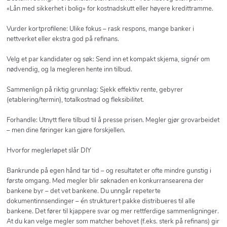
«Lån med sikkerhet i bolig» for kostnadskutt eller høyere kredittramme.
Vurder kortprofilene: Ulike fokus – rask respons, mange banker i
nettverket eller ekstra god på refinans.
Velg et par kandidater og søk: Send inn et kompakt skjema, signér om
nødvendig, og la megleren hente inn tilbud.
Sammenlign på riktig grunnlag: Sjekk effektiv rente, gebyrer
(etablering/termin), totalkostnad og fleksibilitet.
Forhandle: Utnytt flere tilbud til å presse prisen. Megler gjør grovarbeidet
– men dine føringer kan gjøre forskjellen.
Hvorfor meglerløpet slår DIY
Bankrunde på egen hånd tar tid – og resultatet er ofte mindre gunstig i
første omgang. Med megler blir søknaden en konkurransearena der
bankene byr – det vet bankene. Du unngår repeterte
dokumentinnsendinger – én strukturert pakke distribueres til alle
bankene. Det fører til kjappere svar og mer rettferdige sammenligninger.
At du kan velge megler som matcher behovet (f.eks. sterk på refinans) gir