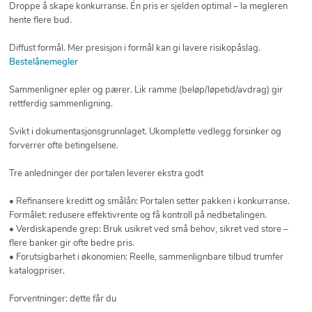
Droppe å skape konkurranse. Én pris er sjelden optimal – la megleren
hente flere bud.
Diffust formål. Mer presisjon i formål kan gi lavere risikopåslag.
Bestelånemegler
Sammenligner epler og pærer. Lik ramme (beløp/løpetid/avdrag) gir
rettferdig sammenligning.
Svikt i dokumentasjonsgrunnlaget. Ukomplette vedlegg forsinker og
forverrer ofte betingelsene.
Tre anledninger der portalen leverer ekstra godt
• Refinansere kreditt og smålån: Portalen setter pakken i konkurranse.
Formålet: redusere effektivrente og få kontroll på nedbetalingen.
• Verdiskapende grep: Bruk usikret ved små behov, sikret ved store –
flere banker gir ofte bedre pris.
• Forutsigbarhet i økonomien: Reelle, sammenlignbare tilbud trumfer
katalogpriser.
Forventninger: dette får du