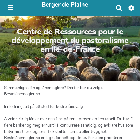
Berger de Plaine
R
e
c
h
Centre de Ressources pour le
e
r
développement du pastoralisme
c
en Île-de-France
h
e
r
Sammenligne lån og lånemeglere? Derfor bør du velge
Bestelånemegler.no
Innledning: alt på ett sted for bedre lånevalg
Å velge riktig lån er mer enn å se på renteprosenten i en tabell. Du bør få
flere banker og meglerhus til å konkurrere samtidig, og avklare hva som
betyr mest for deg: pris, fleksibilitet, tempo eller trygghet.
Bestelånemegler.no er laget for nettopp dette. Portalen prioriterer