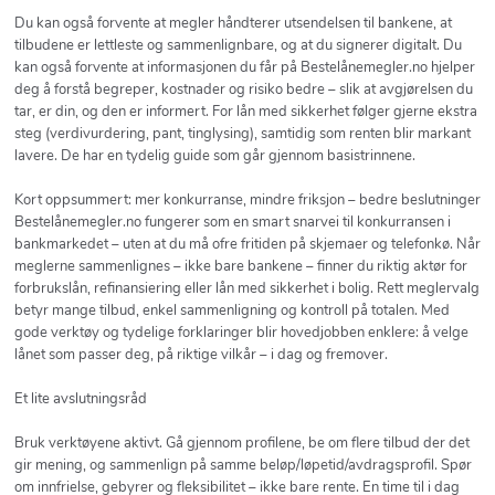
Du kan også forvente at megler håndterer utsendelsen til bankene, at
tilbudene er lettleste og sammenlignbare, og at du signerer digitalt. Du
kan også forvente at informasjonen du får på Bestelånemegler.no hjelper
deg å forstå begreper, kostnader og risiko bedre – slik at avgjørelsen du
tar, er din, og den er informert. For lån med sikkerhet følger gjerne ekstra
steg (verdivurdering, pant, tinglysing), samtidig som renten blir markant
lavere. De har en tydelig guide som går gjennom basistrinnene.
Kort oppsummert: mer konkurranse, mindre friksjon – bedre beslutninger
Bestelånemegler.no fungerer som en smart snarvei til konkurransen i
bankmarkedet – uten at du må ofre fritiden på skjemaer og telefonkø. Når
meglerne sammenlignes – ikke bare bankene – finner du riktig aktør for
forbrukslån, refinansiering eller lån med sikkerhet i bolig. Rett meglervalg
betyr mange tilbud, enkel sammenligning og kontroll på totalen. Med
gode verktøy og tydelige forklaringer blir hovedjobben enklere: å velge
lånet som passer deg, på riktige vilkår – i dag og fremover.
Et lite avslutningsråd
Bruk verktøyene aktivt. Gå gjennom profilene, be om flere tilbud der det
gir mening, og sammenlign på samme beløp/løpetid/avdragsprofil. Spør
om innfrielse, gebyrer og fleksibilitet – ikke bare rente. En time til i dag