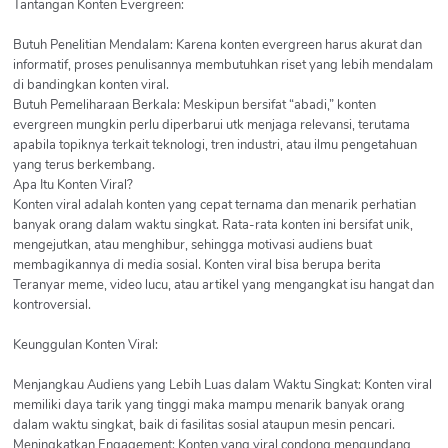
Tantangan Konten Evergreen:
Butuh Penelitian Mendalam: Karena konten evergreen harus akurat dan
informatif, proses penulisannya membutuhkan riset yang lebih mendalam
di bandingkan konten viral.
Butuh Pemeliharaan Berkala: Meskipun bersifat “abadi,” konten
evergreen mungkin perlu diperbarui utk menjaga relevansi, terutama
apabila topiknya terkait teknologi, tren industri, atau ilmu pengetahuan
yang terus berkembang.
Apa Itu Konten Viral?
Konten viral adalah konten yang cepat ternama dan menarik perhatian
banyak orang dalam waktu singkat. Rata-rata konten ini bersifat unik,
mengejutkan, atau menghibur, sehingga motivasi audiens buat
membagikannya di media sosial. Konten viral bisa berupa berita
Teranyar meme, video lucu, atau artikel yang mengangkat isu hangat dan
kontroversial.
Keunggulan Konten Viral:
Menjangkau Audiens yang Lebih Luas dalam Waktu Singkat: Konten viral
memiliki daya tarik yang tinggi maka mampu menarik banyak orang
dalam waktu singkat, baik di fasilitas sosial ataupun mesin pencari.
Meningkatkan Engagement: Konten yang viral condong mengundang