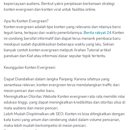
kepercayaan audiens. Berikut yakni penjelasan berkenaan strategi
konten evergreen dan konten viral untuk fasilitas online.
Apa Itu Konten Evergreen?
Konten evergreen adalah tipe konten yang relevansi dan nilainya bersi
teguh lama, terlepas dari waktu penerbitannya.
Berita rakyat 24
Konten
ini condong bersifat informatif dan dapat terus menarik pembaca baru
meskipun sudah dipublikasikan beberapa waktu yang lalu. Sekian
banyak contoh konten evergreen meliputi Arahan Tutorial artikel
panduan dan Kiat atau informasi dasar seputar topik tertentu.
Keunggulan Konten Evergreen:
Dapat Diandalkan dalam Jangka Panjang: Karena sifatnya yang
senantiasa relevan, konten evergreen terus mendatangkan traffic dari
mesin pencari dan visitor baru.
Meningkatkan Otoritas Website Konten evergreen rata rata memiliki nilai
edukasi tinggi, yang dapat meningkatkan kredibilitas dan otoritas situs di
mata audiens dan mesin pencari.
Lebih Mudah Dioptimalkan utk SEO: Konten ini bisa ditingkatkan dengan
kata kunci yang umum dan cenderung stabil dalam volume pencarian,
maka lebih mudah berkompetisi di mesin pencari.