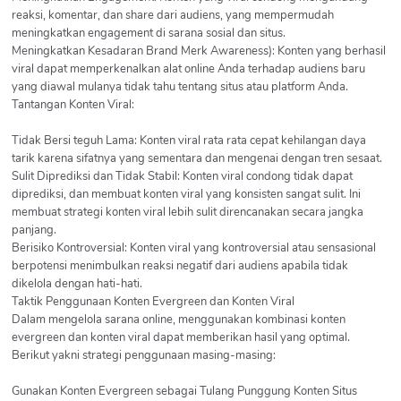
reaksi, komentar, dan share dari audiens, yang mempermudah
meningkatkan engagement di sarana sosial dan situs.
Meningkatkan Kesadaran Brand Merk Awareness): Konten yang berhasil
viral dapat memperkenalkan alat online Anda terhadap audiens baru
yang diawal mulanya tidak tahu tentang situs atau platform Anda.
Tantangan Konten Viral:
Tidak Bersi teguh Lama: Konten viral rata rata cepat kehilangan daya
tarik karena sifatnya yang sementara dan mengenai dengan tren sesaat.
Sulit Diprediksi dan Tidak Stabil: Konten viral condong tidak dapat
diprediksi, dan membuat konten viral yang konsisten sangat sulit. Ini
membuat strategi konten viral lebih sulit direncanakan secara jangka
panjang.
Berisiko Kontroversial: Konten viral yang kontroversial atau sensasional
berpotensi menimbulkan reaksi negatif dari audiens apabila tidak
dikelola dengan hati-hati.
Taktik Penggunaan Konten Evergreen dan Konten Viral
Dalam mengelola sarana online, menggunakan kombinasi konten
evergreen dan konten viral dapat memberikan hasil yang optimal.
Berikut yakni strategi penggunaan masing-masing:
Gunakan Konten Evergreen sebagai Tulang Punggung Konten Situs