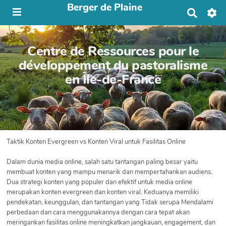
Berger de Plaine
R
e
c
h
Centre de Ressources pour le
e
r
développement du pastoralisme
c
en Île-de-France
h
e
r
Taktik Konten Evergreen vs Konten Viral untuk Fasilitas Online
Dalam dunia media online, salah satu tantangan paling besar yaitu
membuat konten yang mampu menarik dan mempertahankan audiens.
Dua strategi konten yang populer dan efektif untuk media online
merupakan konten evergreen dan konten viral. Keduanya memiliki
pendekatan, keunggulan, dan tantangan yang Tidak serupa Mendalami
perbedaan dan cara menggunakannya dengan cara tepat akan
meringankan fasilitas online meningkatkan jangkauan, engagement, dan