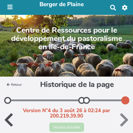
Berger de Plaine
R
e
c
h
Centre de Ressources pour le
e
r
développement du pastoralisme
c
en Île-de-France
h
e
r
Historique de la page
Retour
Version N°4 du 3 août 26 à 02:24 par
200.219.39.90
Version actuelle