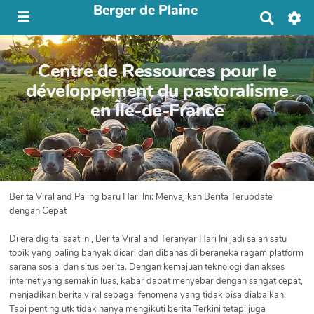
Berger de Plaine
R
e
c
h
Centre de Ressources pour le
e
r
développement du pastoralisme
c
en Île-de-France
h
e
r
Berita Viral and Paling baru Hari Ini: Menyajikan Berita Terupdate
dengan Cepat
Di era digital saat ini, Berita Viral and Teranyar Hari Ini jadi salah satu
topik yang paling banyak dicari dan dibahas di beraneka ragam platform
sarana sosial dan situs berita. Dengan kemajuan teknologi dan akses
internet yang semakin luas, kabar dapat menyebar dengan sangat cepat,
menjadikan berita viral sebagai fenomena yang tidak bisa diabaikan.
Tapi penting utk tidak hanya mengikuti berita Terkini tetapi juga