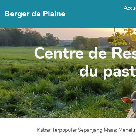
Accue
Berger de Plaine
Centre de Re
du past
Kabar Terpopuler Sepanjang Masa: Menelu