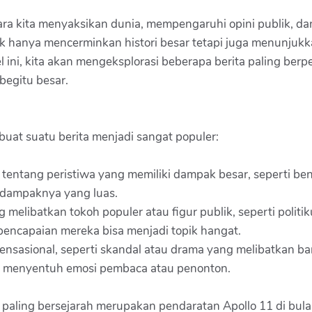
ara kita menyaksikan dunia, mempengaruhi opini publik, d
dak hanya mencerminkan histori besar tetapi juga menunjuk
 ini, kita akan mengeksplorasi beberapa berita paling ber
begitu besar.
at suatu berita menjadi sangat populer:
entang peristiwa yang memiliki dampak besar, seperti benc
a dampaknya yang luas.
melibatkan tokoh populer atau figur publik, seperti politikus,
 pencapaian mereka bisa menjadi topik hangat.
sensasional, seperti skandal atau drama yang melibatkan b
kali menyentuh emosi pembaca atau penonton.
ta paling bersejarah merupakan pendaratan Apollo 11 di bu