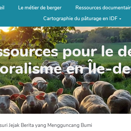
il
Le métier de berger
Ressources documentair
Cartographie du pâturage en IDF
ssources pour le 
oralisme en Île-d
suri Jejak Berita yang Mengguncang Bumi