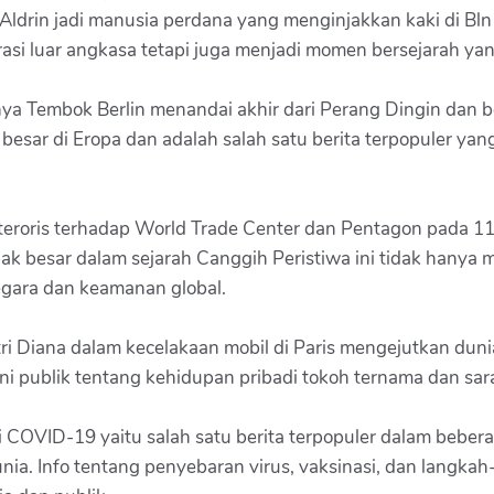
ldrin jadi manusia perdana yang menginjakkan kaki di Bln
i luar angkasa tetapi juga menjadi momen bersejarah yang
a Tembok Berlin menandai akhir dari Perang Dingin dan b
k besar di Eropa dan adalah salah satu berita terpopuler y
eroris terhadap World Trade Center dan Pentagon pada 11 
besar dalam sejarah Canggih Peristiwa ini tidak hanya m
egara dan keamanan global.
tri Diana dalam kecelakaan mobil di Paris mengejutkan dun
ini publik tentang kehidupan pribadi tokoh ternama dan sa
VID-19 yaitu salah satu berita terpopuler dalam beberap
nia. Info tentang penyebaran virus, vaksinasi, dan langka