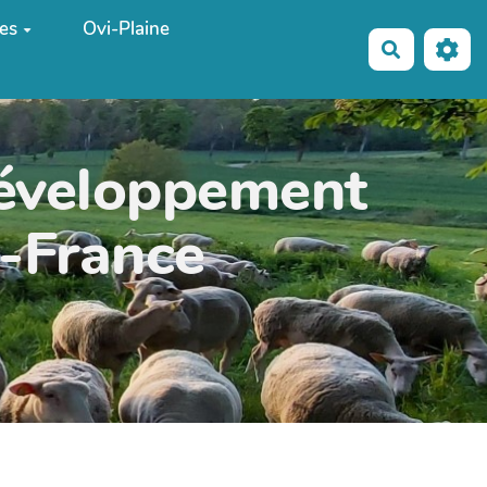
es
Ovi-Plaine
Recherche
développement
e-France