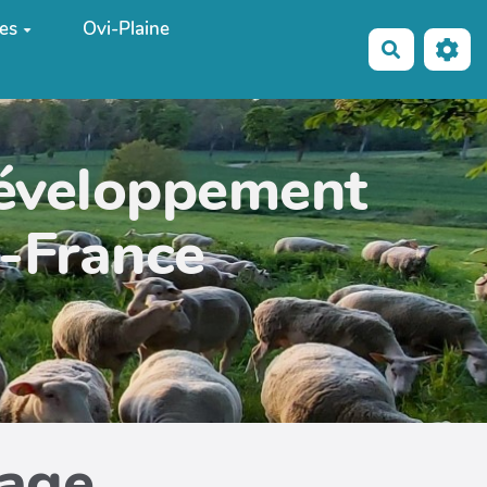
es
Ovi-Plaine
Recherche
développement
e-France
page