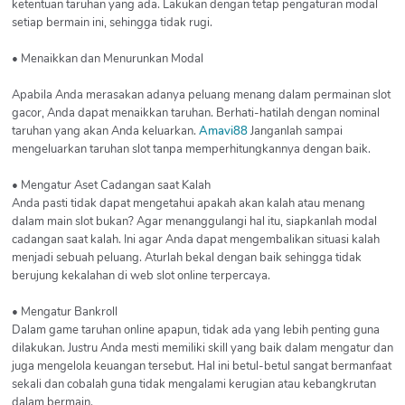
ketentuan taruhan yang ada. Lakukan dengan tetap pengaturan modal
setiap bermain ini, sehingga tidak rugi.
• Menaikkan dan Menurunkan Modal
Apabila Anda merasakan adanya peluang menang dalam permainan slot
gacor, Anda dapat menaikkan taruhan. Berhati-hatilah dengan nominal
taruhan yang akan Anda keluarkan.
Amavi88
Janganlah sampai
mengeluarkan taruhan slot tanpa memperhitungkannya dengan baik.
• Mengatur Aset Cadangan saat Kalah
Anda pasti tidak dapat mengetahui apakah akan kalah atau menang
dalam main slot bukan? Agar menanggulangi hal itu, siapkanlah modal
cadangan saat kalah. Ini agar Anda dapat mengembalikan situasi kalah
menjadi sebuah peluang. Aturlah bekal dengan baik sehingga tidak
berujung kekalahan di web slot online terpercaya.
• Mengatur Bankroll
Dalam game taruhan online apapun, tidak ada yang lebih penting guna
dilakukan. Justru Anda mesti memiliki skill yang baik dalam mengatur dan
juga mengelola keuangan tersebut. Hal ini betul-betul sangat bermanfaat
sekali dan cobalah guna tidak mengalami kerugian atau kebangkrutan
dalam bermain.