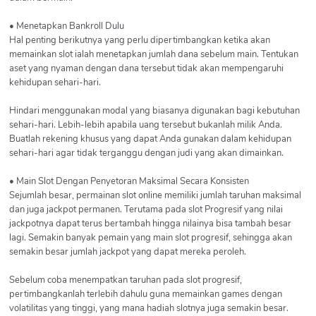
• Menetapkan Bankroll Dulu
Hal penting berikutnya yang perlu dipertimbangkan ketika akan
memainkan slot ialah menetapkan jumlah dana sebelum main. Tentukan
aset yang nyaman dengan dana tersebut tidak akan mempengaruhi
kehidupan sehari-hari.
Hindari menggunakan modal yang biasanya digunakan bagi kebutuhan
sehari-hari. Lebih-lebih apabila uang tersebut bukanlah milik Anda.
Buatlah rekening khusus yang dapat Anda gunakan dalam kehidupan
sehari-hari agar tidak terganggu dengan judi yang akan dimainkan.
• Main Slot Dengan Penyetoran Maksimal Secara Konsisten
Sejumlah besar, permainan slot online memiliki jumlah taruhan maksimal
dan juga jackpot permanen. Terutama pada slot Progresif yang nilai
jackpotnya dapat terus bertambah hingga nilainya bisa tambah besar
lagi. Semakin banyak pemain yang main slot progresif, sehingga akan
semakin besar jumlah jackpot yang dapat mereka peroleh.
Sebelum coba menempatkan taruhan pada slot progresif,
pertimbangkanlah terlebih dahulu guna memainkan games dengan
volatilitas yang tinggi, yang mana hadiah slotnya juga semakin besar.