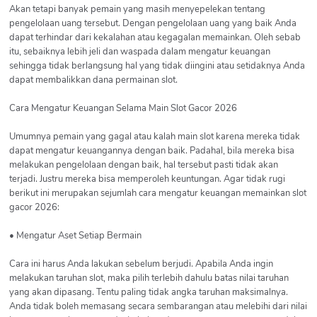
Akan tetapi banyak pemain yang masih menyepelekan tentang
pengelolaan uang tersebut. Dengan pengelolaan uang yang baik Anda
dapat terhindar dari kekalahan atau kegagalan memainkan. Oleh sebab
itu, sebaiknya lebih jeli dan waspada dalam mengatur keuangan
sehingga tidak berlangsung hal yang tidak diingini atau setidaknya Anda
dapat membalikkan dana permainan slot.
Cara Mengatur Keuangan Selama Main Slot Gacor 2026
Umumnya pemain yang gagal atau kalah main slot karena mereka tidak
dapat mengatur keuangannya dengan baik. Padahal, bila mereka bisa
melakukan pengelolaan dengan baik, hal tersebut pasti tidak akan
terjadi. Justru mereka bisa memperoleh keuntungan. Agar tidak rugi
berikut ini merupakan sejumlah cara mengatur keuangan memainkan slot
gacor 2026:
• Mengatur Aset Setiap Bermain
Cara ini harus Anda lakukan sebelum berjudi. Apabila Anda ingin
melakukan taruhan slot, maka pilih terlebih dahulu batas nilai taruhan
yang akan dipasang. Tentu paling tidak angka taruhan maksimalnya.
Anda tidak boleh memasang secara sembarangan atau melebihi dari nilai