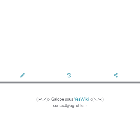
(>^_^)> Galope sous
YesWiki
<(^_^<)
contact@agrofile.fr