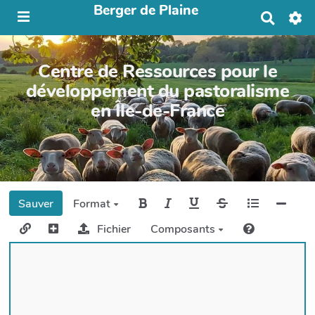
Berger de Plaine
R
e
c
h
Centre de Ressources pour le
e
r
développement du pastoralisme
c
en Île-de-France
h
e
r
Sauver
Format
Fichier
Composants