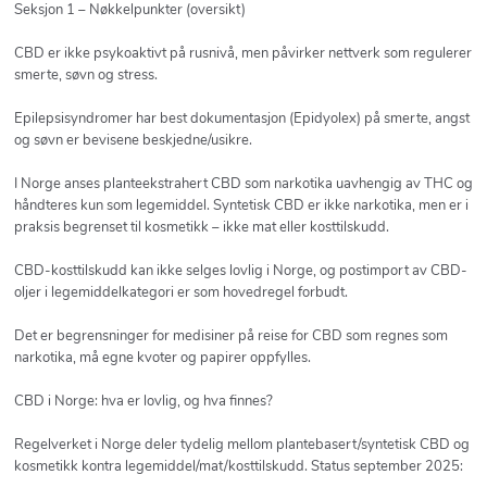
Seksjon 1 – Nøkkelpunkter (oversikt)
CBD er ikke psykoaktivt på rusnivå, men påvirker nettverk som regulerer
smerte, søvn og stress.
Epilepsisyndromer har best dokumentasjon (Epidyolex) på smerte, angst
og søvn er bevisene beskjedne/usikre.
I Norge anses planteekstrahert CBD som narkotika uavhengig av THC og
håndteres kun som legemiddel. Syntetisk CBD er ikke narkotika, men er i
praksis begrenset til kosmetikk – ikke mat eller kosttilskudd.
CBD-kosttilskudd kan ikke selges lovlig i Norge, og postimport av CBD-
oljer i legemiddelkategori er som hovedregel forbudt.
Det er begrensninger for medisiner på reise for CBD som regnes som
narkotika, må egne kvoter og papirer oppfylles.
CBD i Norge: hva er lovlig, og hva finnes?
Regelverket i Norge deler tydelig mellom plantebasert/syntetisk CBD og
kosmetikk kontra legemiddel/mat/kosttilskudd. Status september 2025: