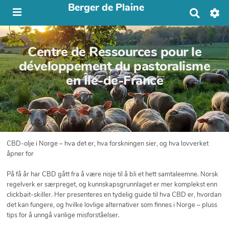
Berger de Plaine
R
e
c
h
Centre de Ressources pour le
e
r
développement du pastoralisme
c
en Île-de-France
h
e
r
CBD-olje i Norge – hva det er, hva forskningen sier, og hva lovverket
åpner for
På få år har CBD gått fra å være nisje til å bli et hett samtaleemne. Norsk
regelverk er særpreget, og kunnskapsgrunnlaget er mer komplekst enn
clickbait-skiller. Her presenteres en tydelig guide til hva CBD er, hvordan
det kan fungere, og hvilke lovlige alternativer som finnes i Norge – pluss
tips for å unngå vanlige misforståelser.