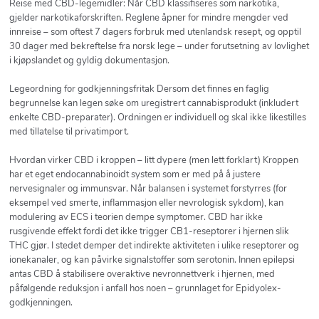
Reise med CBD-legemidler: Når CBD klassifiseres som narkotika,
gjelder narkotikaforskriften. Reglene åpner for mindre mengder ved
innreise – som oftest 7 dagers forbruk med utenlandsk resept, og opptil
30 dager med bekreftelse fra norsk lege – under forutsetning av lovlighet
i kjøpslandet og gyldig dokumentasjon.
Legeordning for godkjenningsfritak Dersom det finnes en faglig
begrunnelse kan legen søke om uregistrert cannabisprodukt (inkludert
enkelte CBD-preparater). Ordningen er individuell og skal ikke likestilles
med tillatelse til privatimport.
Hvordan virker CBD i kroppen – litt dypere (men lett forklart) Kroppen
har et eget endocannabinoidt system som er med på å justere
nervesignaler og immunsvar. Når balansen i systemet forstyrres (for
eksempel ved smerte, inflammasjon eller nevrologisk sykdom), kan
modulering av ECS i teorien dempe symptomer. CBD har ikke
rusgivende effekt fordi det ikke trigger CB1-reseptorer i hjernen slik
THC gjør. I stedet demper det indirekte aktiviteten i ulike reseptorer og
ionekanaler, og kan påvirke signalstoffer som serotonin. Innen epilepsi
antas CBD å stabilisere overaktive nevronnettverk i hjernen, med
påfølgende reduksjon i anfall hos noen – grunnlaget for Epidyolex-
godkjenningen.