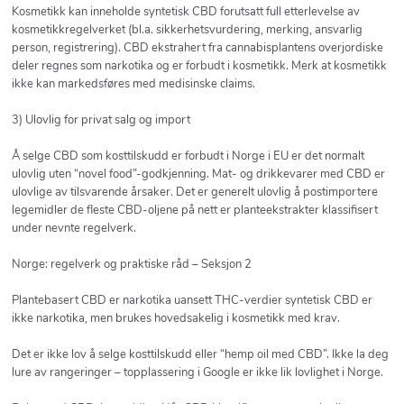
Kosmetikk kan inneholde syntetisk CBD forutsatt full etterlevelse av
kosmetikkregelverket (bl.a. sikkerhetsvurdering, merking, ansvarlig
person, registrering). CBD ekstrahert fra cannabisplantens overjordiske
deler regnes som narkotika og er forbudt i kosmetikk. Merk at kosmetikk
ikke kan markedsføres med medisinske claims.
3) Ulovlig for privat salg og import
Å selge CBD som kosttilskudd er forbudt i Norge i EU er det normalt
ulovlig uten “novel food”-godkjenning. Mat- og drikkevarer med CBD er
ulovlige av tilsvarende årsaker. Det er generelt ulovlig å postimportere
legemidler de fleste CBD-oljene på nett er planteekstrakter klassifisert
under nevnte regelverk.
Norge: regelverk og praktiske råd – Seksjon 2
Plantebasert CBD er narkotika uansett THC-verdier syntetisk CBD er
ikke narkotika, men brukes hovedsakelig i kosmetikk med krav.
Det er ikke lov å selge kosttilskudd eller “hemp oil med CBD”. Ikke la deg
lure av rangeringer – topplassering i Google er ikke lik lovlighet i Norge.