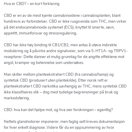
Hva er CBD? – en kort forklaring
CBD er en av de mest kjente cannabinoidene i cannabisplanten, blant
hundrevis av forbindelser. CBD er ikke rusgivende som THC, men virker
på det endocannabinoide systemet (ECS), knyttet til smerte, søvn,
appetitt, immunforsvar og stressregulering.
CBD har ikke høy binding til CB1/CB2, men antas å utøve indirekte
modulering og å påvirke andre signalveier, som via 5-HT1A- og TRPV1-
reseptorer. Dette danner et mulig grunnlag for de angitte effektene mot
angst, kramper og betennelse som undersøkes.
Man skiller mellom planteekstrahert CBD (fra cannabis/hamp) og
syntetisk CBD (produsert uten plantekilde). Etter norsk rett er
planteekstrahert CBD narkotika uavhengig av THC, mens syntetisk CBD
ikke klassifiseres slik – dog med tydelige begrensninger på bruk og
markedsføring.
CBD: hva kan det hjelpe mot, og hva sier forskningen – egentlig?
Nettets glanshistorier imponerer, men faglig sett kreves dokumentasjon
for hver enkelt diagnose. Videre får du en oppsummering av hvor