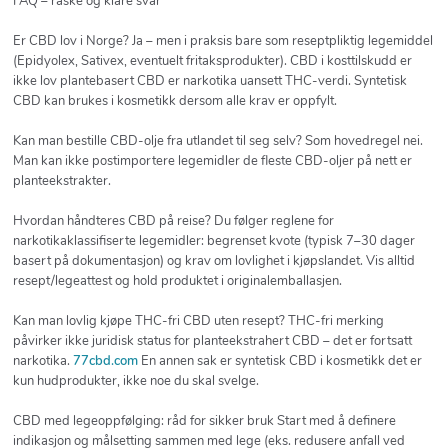
FAQ – raske og klare svar
Er CBD lov i Norge? Ja – men i praksis bare som reseptpliktig legemiddel
(Epidyolex, Sativex, eventuelt fritaksprodukter). CBD i kosttilskudd er
ikke lov plantebasert CBD er narkotika uansett THC-verdi. Syntetisk
CBD kan brukes i kosmetikk dersom alle krav er oppfylt.
Kan man bestille CBD-olje fra utlandet til seg selv? Som hovedregel nei.
Man kan ikke postimportere legemidler de fleste CBD-oljer på nett er
planteekstrakter.
Hvordan håndteres CBD på reise? Du følger reglene for
narkotikaklassifiserte legemidler: begrenset kvote (typisk 7–30 dager
basert på dokumentasjon) og krav om lovlighet i kjøpslandet. Vis alltid
resept/legeattest og hold produktet i originalemballasjen.
Kan man lovlig kjøpe THC-fri CBD uten resept? THC-fri merking
påvirker ikke juridisk status for planteekstrahert CBD – det er fortsatt
narkotika.
77cbd.com
En annen sak er syntetisk CBD i kosmetikk det er
kun hudprodukter, ikke noe du skal svelge.
CBD med legeoppfølging: råd for sikker bruk Start med å definere
indikasjon og målsetting sammen med lege (eks. redusere anfall ved