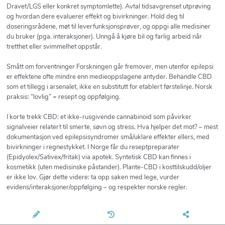
Dravet/LGS eller konkret symptomlette). Avtal tidsavgrenset utprøving
og hvordan dere evaluerer effekt og bivirkninger. Hold deg til
doseringsrådene, møt til leverfunksjonsprøver, og oppgi alle medisiner
du bruker (pga. interaksjoner). Unngå å kjøre bil og farlig arbeid når
tretthet eller svimmelhet oppstår.
Smått om forventninger Forskningen går fremover, men utenfor epilepsi
er effektene ofte mindre enn medieoppslagene antyder. Behandle CBD
som et tillegg i arsenalet, ikke en substitutt for etablert førstelinje. Norsk
praksis: “lovlig” = resept og oppfølging.
I korte trekk CBD: et ikke-rusgivende cannabinoid som påvirker
signalveier relatert til smerte, søvn og stress. Hva hjelper det mot? – mest
dokumentasjon ved epilepsisyndromer små/uklare effekter ellers, med
bivirkninger i regnestykket. I Norge får du reseptpreparater
(Epidyolex/Sativex/fritak) via apotek. Syntetisk CBD kan finnes i
kosmetikk (uten medisinske påstander). Plante-CBD i kosttilskudd/oljer
er ikke lov. Gjør dette videre: ta opp saken med lege, vurder
evidens/interaksjoner/oppfølging – og respekter norske regler.