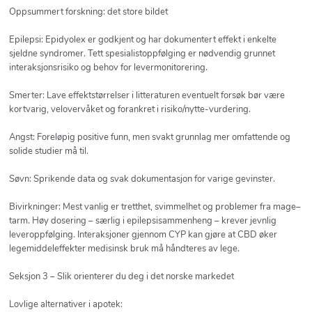
Oppsummert forskning: det store bildet
Epilepsi: Epidyolex er godkjent og har dokumentert effekt i enkelte
sjeldne syndromer. Tett spesialistoppfølging er nødvendig grunnet
interaksjonsrisiko og behov for levermonitorering.
Smerter: Lave effektstørrelser i litteraturen eventuelt forsøk bør være
kortvarig, velovervåket og forankret i risiko/nytte-vurdering.
Angst: Foreløpig positive funn, men svakt grunnlag mer omfattende og
solide studier må til.
Søvn: Sprikende data og svak dokumentasjon for varige gevinster.
Bivirkninger: Mest vanlig er tretthet, svimmelhet og problemer fra mage–
tarm. Høy dosering – særlig i epilepsisammenheng – krever jevnlig
leveroppfølging. Interaksjoner gjennom CYP kan gjøre at CBD øker
legemiddeleffekter medisinsk bruk må håndteres av lege.
Seksjon 3 – Slik orienterer du deg i det norske markedet
Lovlige alternativer i apotek: