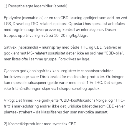
1) Reseptbelagte legemidler (apotek)
Epidyolex (cannabidiol) er en ren CBD-løsning godkjent som add-on ved
LGS, Dravet og TSC-relatert epilepsi. Oppstart hos spesialist anbefales,
med regelmessige leverprøver og kontroll av interaksjoner. Dosen
trappes opp til vanlig nivå på 10–20 mg/kg/døgn.
Sativex (nabiximols) – munnspray med både THC og CBD. Sativex er
godkjent mot MS-relatert spastisitet det er ikke en ordinær “CBD-olje”,
men listes ofte i samme gruppe. Forskrives av lege.
Gjennom godkjenningsfritak kan uregistrerte cannabisprodukter
forskrives lege søker Direktoratet for medisinske produkter. Ordningen
kan i spesielle situasjoner gjelde varer med inntil 1 % THC. Det selges
ikke fritt håndteringen skjer via helsepersonell og apotek.
Viktig: Det finnes ikke godkjente “CBD-kosttilskudd” i Norge, og “THC-
fritt” i markedsføring endrer ikke det juridiske bildet dersom CBD-en er
planteekstrahert – da klassifiseres den som narkotika uansett.
2) Kosmetikkprodukter med syntetisk CBD