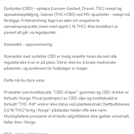
Epidyolex (CBD) – epilepsi (Lennox–Gastaut, Dravet, TSC) resept og
spesialistoppfølging. Sativex (THC+CBD) ved MS-spastisitet – resept må
foreligge. Fritaksordning: lege kan søke om uregistrerte
cannabispreparater (noen med opptil 1 % THC). Ikke bestillbart av
pasient alt går via lege/apotek.
Kosmetikk – oppsummering:
Kosmetikk med syntetisk CBD er mulig innenfor loven dersom alle
regulatoriske krav er på plass. Det er ikke lov å bruke medisinske
påstander, og evidensen for hudplager er mager.
Dette må du styre unna:
Produkter som kosttilskudd, “CBD-dråper”, gummies og CBD-drikker er
forbudt i Norge. Privat postimport av CBD-oljer og kosttilskudd er
forbudt “THC-fritt” endrer ikke status ved planteekstrakt. Nettbutikkenes
0,0 % THC/“lovlig i Norge”-påstander holder ofte ikke vann.
Myndighetene presiserer at et lands salgstillatelse ikke gjelder universelt,
heller ikke i Norge.