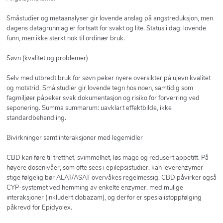
Småstudier og metaanalyser gir lovende anslag på angstreduksjon, men
dagens datagrunnlag er fortsatt for svakt og lite. Status i dag: lovende
funn, men ikke sterkt nok til ordinær bruk.
Søvn (kvalitet og problemer)
Selv med utbredt bruk for søvn peker nyere oversikter på ujevn kvalitet
og motstrid. Små studier gir lovende tegn hos noen, samtidig som
fagmiljøer påpeker svak dokumentasjon og risiko for forverring ved
seponering. Summa summarum: uavklart effektbilde, ikke
standardbehandling.
Bivirkninger samt interaksjoner med legemidler
CBD kan føre til tretthet, svimmelhet, løs mage og redusert appetitt. På
høyere dosenivåer, som ofte sees i epilepsistudier, kan leverenzymer
stige følgelig bør ALAT/ASAT overvåkes regelmessig. CBD påvirker også
CYP-systemet ved hemming av enkelte enzymer, med mulige
interaksjoner (inkludert clobazam), og derfor er spesialistoppfølging
påkrevd for Epidyolex.