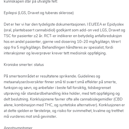
kunnskapen står på utvalgte felt:
Epilepsi (LGS, Dravet og tuberøs sklerose)
Det er her vi har den tydeligste dokumentasjonen. I EU/EEA er Epidyolex
(oral, plantebasert cannabidiol) godkjent som add-on ved LGS, Dravet og
TSC for pasienter ≥2 år. RCT-er indikerer en betydelig anfallsreduksjon
hos en andel pasienter, gjerne ved dosering 10–20 mg/kg/døgn, titrert
opp fra 5 mg/kg/døgn. Behandlingen håndteres av spesialist, fordi
interaksjoner og leverprøver krever tett medisinsk oppfølging.
Kroniske smerter: status
På smerteområdet er resultatene sprikende. Guidelines og
metaanalyser/oversikter finner små til svært små effekter på smerte,
funksjon og søvn, og anbefaler i beste fall forsiktig, tidsbegrenset
utprøving når standardbehandling ikke holder, med tett oppfølging og
delt beslutning. Konklusjonene favner ofte alle cannabislegemidler (CBD
alene, kombinasjon med THC, og syntetiske alternativer). Konklusjonen er
at dette sjelden er førstelinje, og risiko for svimmelhet, kvalme og tretthet
må vurderes mot små gevinster.
Angstsymptomer