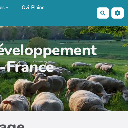
es
Ovi-Plaine
Recherche
développement
e-France
page